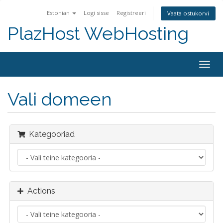
Estonian
Logi sisse
Registreeri
Vaata ostukorvi
PlazHost WebHosting
Togg
navig
Vali domeen
Kategooriad
Actions