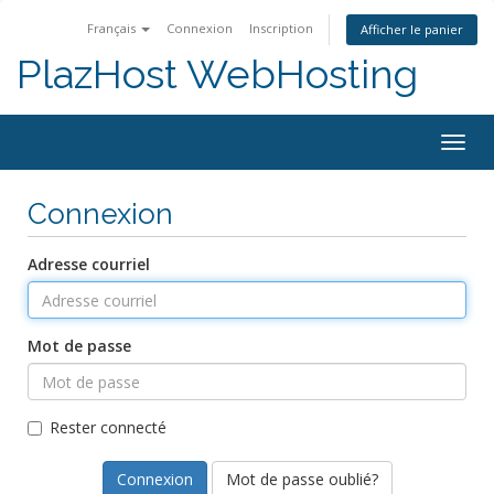
Français
Connexion
Inscription
Afficher le panier
PlazHost WebHosting
Bascu
la
navig
Connexion
Adresse courriel
Mot de passe
Rester connecté
Mot de passe oublié?